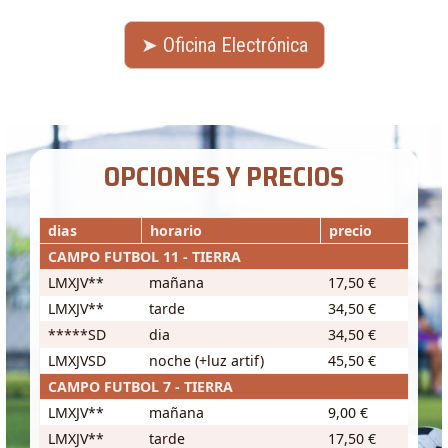
➤ Oficina Electrónica
OPCIONES Y PRECIOS
dias
horario
precio
CAMPO FUTBOL 11 - TIERRA
LMXJV**
mañana
17,50 €
LMXJV**
tarde
34,50 €
*****SD
dia
34,50 €
LMXJVSD
noche (+luz artif)
45,50 €
CAMPO FUTBOL 7 - TIERRA
LMXJV**
mañana
9,00 €
LMXJV**
tarde
17,50 €