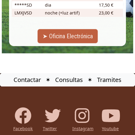
*****SD
dia
17,50 €
LMXJVSD
noche (+luz artif)
23,00 €
➤ Oficina Electrónica
Contactar ✶ Consultas ✶ Tramites
Facebook
Twitter
Instagram
Youtube